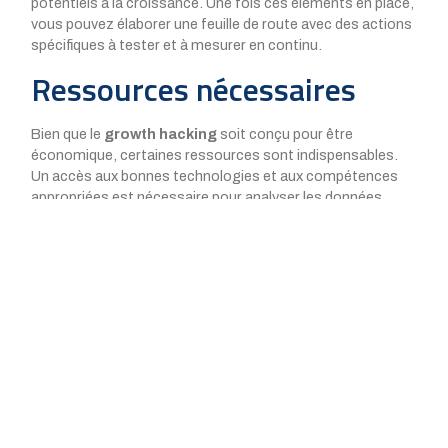
potentiels à la croissance. Une fois ces éléments en place,
vous pouvez élaborer une feuille de route avec des actions
spécifiques à tester et à mesurer en continu.
Ressources nécessaires
Bien que le
growth hacking
soit conçu pour être
économique, certaines ressources sont indispensables.
Un accès aux bonnes technologies et aux compétences
appropriées est nécessaire pour analyser les données,
effectuer des tests et automatiser les processus.
Travailler en équipe avec des spécialistes tels que des
développeurs, des analystes de données et des experts en
marketing peut multiplier l’efficacité de vos efforts de
growth hacking
.
Mesurer et ajuster les
tactiques
Une
mesure constante
des performances est