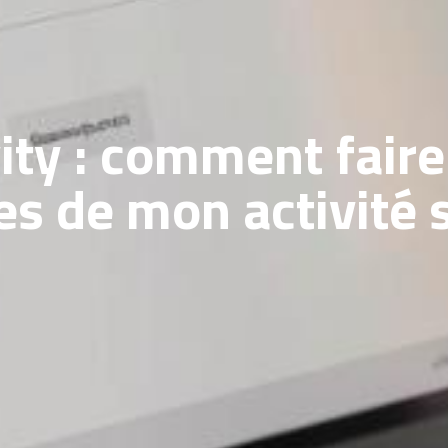
ity : comment fair
es de mon activité 