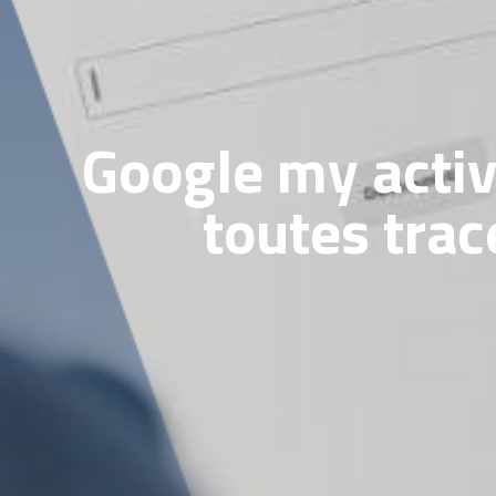
Google my activ
toutes trac