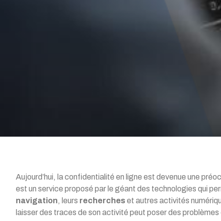
Aujourd’hui, la confidentialité en ligne est devenue une préo
est un service proposé par le géant des technologies qui perm
navigation
, leurs
recherches
et autres activités numéri
laisser des traces de son activité peut poser des problèmes